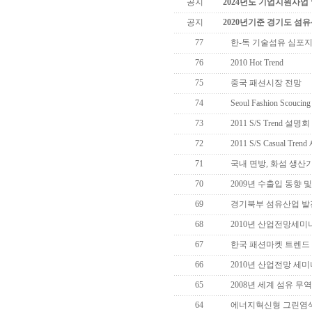
공지
2024년도 기업지원사업
공지
2020년기준 경기도 섬
77
한-독 기술섬유 심포
76
2010 Hot Trend
75
중국 패션시장 전망
74
Seoul Fashion Scoucing 
73
2011 S/S Trend 설명회
72
2011 S/S Casual Tre
71
국내 면방, 화섬 생산
70
2009년 수출입 동향 및
69
경기북부 섬유산업 발
68
2010년 산업전망세미
67
한국 패션마켓 트렌드 
66
2010년 산업전망 세미나
65
2008년 세계 섬유 무역
64
에너지혁신형 그린염